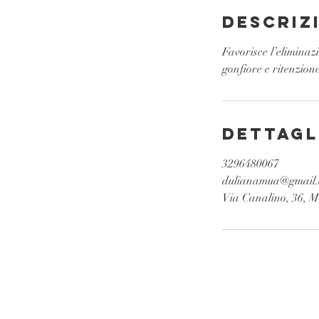
i
Descriz
Favorisce l’eliminazi
gonfiore e ritenzione
Dettagl
3296480067
dulianamua@gmail
Via Canalino, 36, M